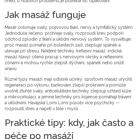
hned, u hlubších problémů je potřeba víc opakování.
Jak masáž funguje
Masér ovlivňuje svaly, pojivovou tkáň, nervy a lymfatický systém.
Jednoduše řečeno: prohřeje svaly, rozproudí krev, podpoří
odchod zplodin z tkání a uklidní nervový systém. To vysvětluje,
proč masáž pomáhá při bolestech zad, zlepšuje spánek a
ulevuje při stresu. Některé techniky (reflexní masáž, indická
masáž hlavy) cíleně pracují s nervovými okrsky a reflexními
zónami a mohou rychle zlepšit dýchání, spánek nebo snížit
únavu.
Různé typy masáží mají odlišné účinky: sportovní masáž urychlí
regeneraci po výkonu, baňkování zlepší prokrvení a pomůže
uvolnit ztuhlé svaly, anticelulitidní techniky zlepšují vzhled kůže
a mikrocirkulaci, a jemné techniky pro kojence pomáhají trávení
a uklidnění. Havajská Lomi Lomi působí více psychicky —
rozpouští stres a napětí v těle i mysli.
Praktické tipy: kdy, jak často a
péče po masáži