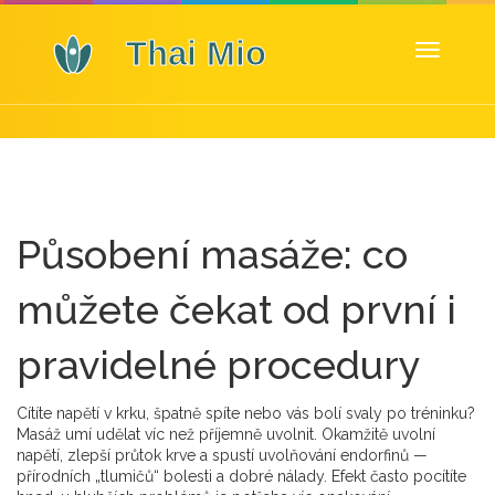
Zobrazit
navigaci
Působení masáže: co
můžete čekat od první i
pravidelné procedury
Cítíte napětí v krku, špatně spíte nebo vás bolí svaly po tréninku?
Masáž umí udělat víc než příjemně uvolnit. Okamžitě uvolní
napětí, zlepší průtok krve a spustí uvolňování endorfinů —
přírodních „tlumičů“ bolesti a dobré nálady. Efekt často pocítíte