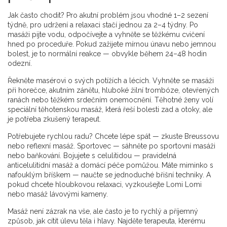
Jak často chodit? Pro akutní problém jsou vhodné 1–2 sezení
týdně, pro udržení a relaxaci stačí jednou za 2–4 týdny. Po
masáži pijte vodu, odpočívejte a vyhněte se těžkému cvičení
hned po proceduře. Pokud zažijete mírnou únavu nebo jemnou
bolest, je to normální reakce — obvykle během 24–48 hodin
odezní.
Řekněte masérovi o svých potížích a lécích. Vyhněte se masáži
při horečce, akutním zánětu, hluboké žilní trombóze, otevřených
ranách nebo těžkém srdečním onemocnění. Těhotné ženy volí
speciální těhotenskou masáž, která řeší bolesti zad a otoky, ale
je potřeba zkušený terapeut.
Potřebujete rychlou radu? Chcete lépe spát — zkuste Breussovu
nebo reflexní masáž. Sportovec — sáhněte po sportovní masáži
nebo baňkování. Bojujete s celulitidou — pravidelná
anticelulitidní masáž a domácí péče pomůžou. Máte miminko s
nafouklým bříškem — naučte se jednoduché břišní techniky. A
pokud chcete hloubkovou relaxaci, vyzkoušejte Lomi Lomi
nebo masáž lávovými kameny.
Masáž není zázrak na vše, ale často je to rychlý a příjemný
způsob, jak cítit úlevu těla i hlavy. Najděte terapeuta, kterému