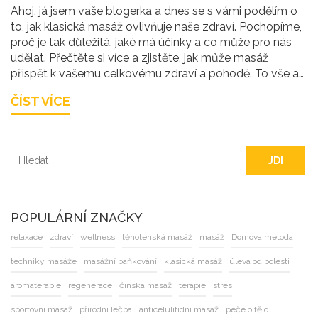
Ahoj, já jsem vaše blogerka a dnes se s vámi podělím o
to, jak klasická masáž ovlivňuje naše zdraví. Pochopíme,
proč je tak důležitá, jaké má účinky a co může pro nás
udělat. Přečtěte si více a zjistěte, jak může masáž
přispět k vašemu celkovému zdraví a pohodě. To vše a
ještě mnohem více v mém novém příspěvku.
ČÍST VÍCE
JDI
POPULÁRNÍ ZNAČKY
relaxace
zdraví
wellness
těhotenská masáž
masáž
Dornova metoda
techniky masáže
masážní baňkování
klasická masáž
úleva od bolesti
aromaterapie
regenerace
čínská masáž
terapie
stres
sportovní masáž
přírodní léčba
anticelulitidní masáž
péče o tělo