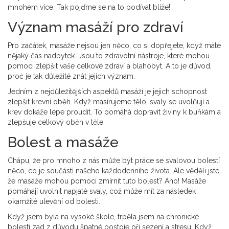
mnohem více. Tak pojďme se na to podívat blíže!
Význam masáží pro zdraví
Pro začátek, masáže nejsou jen něco, co si dopřejete, když máte
nějaký čas nadbytek. Jsou to zdravotní nástroje, které mohou
pomoci zlepšit vaše celkové zdraví a blahobyt. A to je důvod,
proč je tak důležité znát jejich význam.
Jedním z nejdůležitějších aspektů masáží je jejich schopnost
zlepšit krevní oběh. Když masírujeme tělo, svaly se uvolňují a
krev dokáže lépe proudit. To pomáhá dopravit živiny k buňkám a
zlepšuje celkový oběh v těle.
Bolest a masáže
Chápu, že pro mnoho z nás může být práce se svalovou bolestí
něco, co je součástí našeho každodenního života. Ale věděli jste,
že masáže mohou pomoci zmírnit tuto bolest? Ano! Masáže
pomáhají uvolnit napjaté svaly, což může mít za následek
okamžité ulevění od bolesti.
Když jsem byla na vysoké škole, trpěla jsem na chronické
bolesti zad z důvodu špatné postoje při sezení a stresu. Když