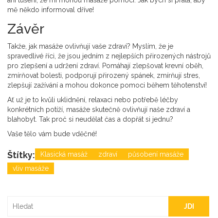
ani tušení, že mi mohou masáže pomoci. Jak bych si přála, aby
mě někdo informoval dříve!
Závěr
Takže, jak masáže ovlivňují vaše zdraví? Myslím, že je
spravedlivé říci, že jsou jedním z nejlepších přirozených nástrojů
pro zlepšení a udržení zdraví. Pomáhají zlepšovat krevní oběh,
zmírňovat bolesti, podporují přirozený spánek, zmírňují stres,
zlepšují zažívání a mohou dokonce pomoci během těhotenství!
Ať už je to kvůli uklidnění, relaxaci nebo potřebě léčby
konkrétních potíží, masáže skutečně ovlivňují naše zdraví a
blahobyt. Tak proč si neudělat čas a dopřát si jednu?
Vaše tělo vám bude vděčné!
Štítky:
Klasická masáž
zdraví
působení masáže
vliv masáže
JDI