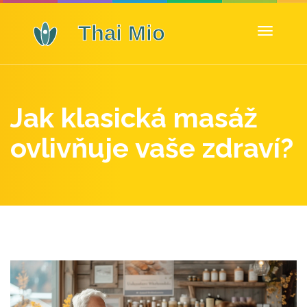
Zobrazit
navigaci
Jak klasická masáž
ovlivňuje vaše zdraví?