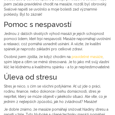
jsem začala pravidelně chodit na masáže, rozdíl byl obrovský.
Svalové napětí se uvolnilo a moje bolesti zad významně
poklesly. Byl to zázrak!
Pomoc s nespavostí
Jednou z dalších skvělých výhod masáží je jejich schopnost
pomoci lidem, kteří trpí nespavostí. Masáže napomáhají uvolnění
a relaxaci, což pomáhá usnadnit usínání. A vězte, že kvalitní
spánek je naprosto základní pro celkové zdraví.
Osobně jsem zjistila, že když chodím na
pravidelné masáže
,
spím lépe a cítím se méně stresovaná. Je to jako mít svůj vlastní
klíč ke klidnému a kvalitnímu spánku - a to je nepřestimovatelné.
Úleva od stresu
Stres je něco, s čím se všichni potýkáme. Ať už jde o práci,
rodinu, finance, nebo dokonce i běhu domácnosti, stres je
nepřítel, který se může objevit v jakékoliv situaci. Ale víte, co je
jedním z nejlepších způsobů, jak ho zvládnout? Masáže!
Je dobře známo, že masáže pomáhají snižovat hladiny stresu a
napětí v těle. Tyto hluboké a cílené techniky masáží pomáhají