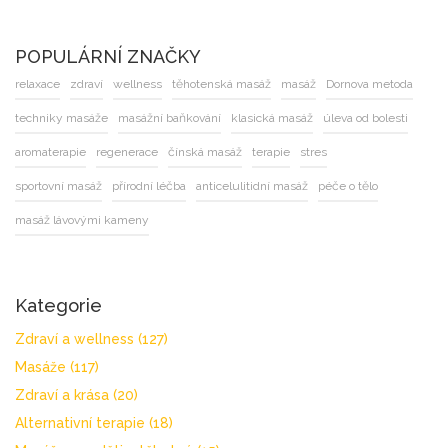
POPULÁRNÍ ZNAČKY
relaxace
zdraví
wellness
těhotenská masáž
masáž
Dornova metoda
techniky masáže
masážní baňkování
klasická masáž
úleva od bolesti
aromaterapie
regenerace
čínská masáž
terapie
stres
sportovní masáž
přírodní léčba
anticelulitidní masáž
péče o tělo
masáž lávovými kameny
Kategorie
Zdraví a wellness
(127)
Masáže
(117)
Zdraví a krása
(20)
Alternativní terapie
(18)