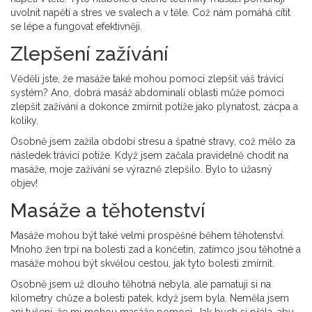
uvolnit napětí a stres ve svalech a v těle. Což nám pomáhá cítit
se lépe a fungovat efektivněji.
Zlepšení zažívání
Věděli jste, že masáže také mohou pomoci zlepšit váš trávicí
systém? Ano, dobrá masáž abdominalí oblasti může pomoci
zlepšit zažívání a dokonce zmírnit potíže jako plynatost, zácpa a
koliky.
Osobně jsem zažila období stresu a špatné stravy, což mělo za
následek trávicí potíže. Když jsem začala pravidelně chodit na
masáže, moje zažívání se výrazně zlepšilo. Bylo to úžasný
objev!
Masáže a těhotenství
Masáže mohou být také velmi prospěšné během těhotenství.
Mnoho žen trpí na bolesti zad a končetin, zatímco jsou těhotné a
masáže mohou být skvělou cestou, jak tyto bolesti zmírnit.
Osobně jsem už dlouho těhotná nebyla, ale pamatuji si na
kilometry chůze a bolesti patek, když jsem byla. Neměla jsem