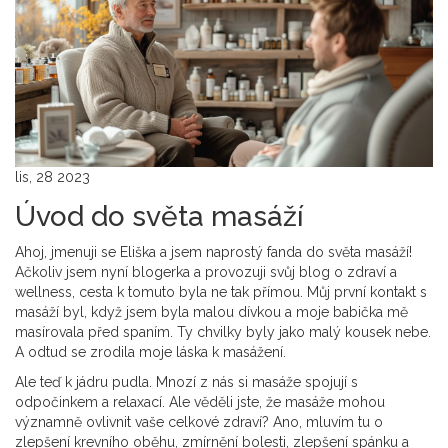
lis, 28 2023
Úvod do světa masáží
Ahoj, jmenuji se Eliška a jsem naprostý fanda do světa masáží!
Ačkoliv jsem nyní blogerka a provozuji svůj blog o zdraví a
wellness, cesta k tomuto byla ne tak přímou. Můj první kontakt s
masáží byl, když jsem byla malou dívkou a moje babička mě
masírovala před spaním. Ty chvilky byly jako malý kousek nebe.
A odtud se zrodila moje láska k masážení.
Ale teď k jádru pudla. Mnozí z nás si masáže spojují s
odpočinkem a relaxací. Ale věděli jste, že masáže mohou
významně ovlivnit vaše celkové zdraví? Ano, mluvím tu o
zlepšení krevního oběhu, zmírnění bolesti, zlepšení spánku a