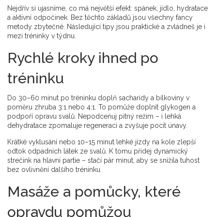
Nejdřív si ujasníme, co má největší efekt: spánek, jídlo, hydratace
a aktivní odpočinek. Bez těchto základů jsou všechny fancy
metody zbytečné. Následující tipy jsou praktické a zvládneš je i
mezi tréninky v týdnu.
Rychlé kroky ihned po
tréninku
Do 30–60 minut po tréninku doplň sacharidy a bílkoviny v
poměru zhruba 3:1 nebo 4:1. To pomůže doplnit glykogen a
podpoří opravu svalů. Nepodceňuj pitný režim – i lehká
dehydratace zpomaluje regeneraci a zvyšuje pocit únavy.
Krátké vyklusání nebo 10–15 minut lehké jízdy na kole zlepší
odtok odpadních látek ze svalů. K tomu přidej dynamický
strečink na hlavní partie – stačí pár minut, aby se snížila tuhost
bez ovlivnění dalšího tréninku.
Masáže a pomůcky, které
opravdu pomůžou