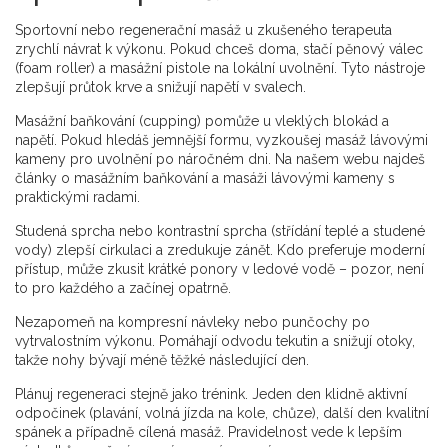
Sportovní nebo regenerační masáž u zkušeného terapeuta
zrychlí návrat k výkonu. Pokud chceš doma, stačí pěnový válec
(foam roller) a masážní pistole na lokální uvolnění. Tyto nástroje
zlepšují průtok krve a snižují napětí v svalech.
Masážní baňkování (cupping) pomůže u vleklých blokád a
napětí. Pokud hledáš jemnější formu, vyzkoušej masáž lávovými
kameny pro uvolnění po náročném dni. Na našem webu najdeš
články o masážním baňkování a masáži lávovými kameny s
praktickými radami.
Studená sprcha nebo kontrastní sprcha (střídání teplé a studené
vody) zlepší cirkulaci a zredukuje zánět. Kdo preferuje moderní
přístup, může zkusit krátké ponory v ledové vodě – pozor, není
to pro každého a začínej opatrně.
Nezapomeň na kompresní návleky nebo punčochy po
vytrvalostním výkonu. Pomáhají odvodu tekutin a snižují otoky,
takže nohy bývají méně těžké následující den.
Plánuj regeneraci stejně jako trénink. Jeden den klidně aktivní
odpočinek (plavání, volná jízda na kole, chůze), další den kvalitní
spánek a případně cílená masáž. Pravidelnost vede k lepším