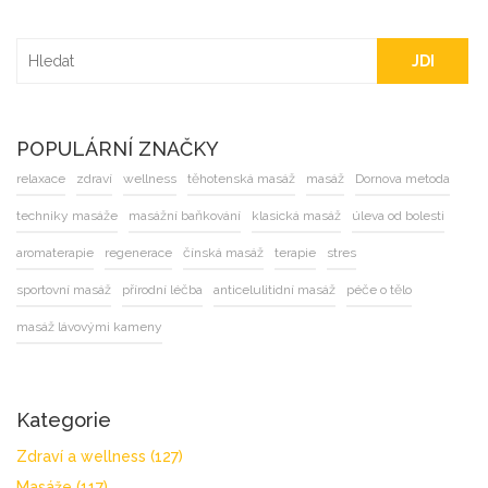
JDI
POPULÁRNÍ ZNAČKY
relaxace
zdraví
wellness
těhotenská masáž
masáž
Dornova metoda
techniky masáže
masážní baňkování
klasická masáž
úleva od bolesti
aromaterapie
regenerace
čínská masáž
terapie
stres
sportovní masáž
přírodní léčba
anticelulitidní masáž
péče o tělo
masáž lávovými kameny
Kategorie
Zdraví a wellness
(127)
Masáže
(117)