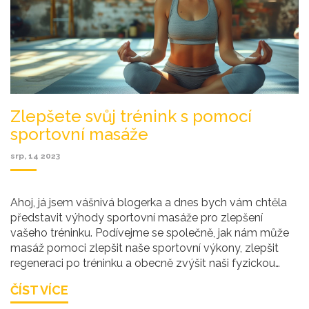
Zlepšete svůj trénink s pomocí
sportovní masáže
srp, 14 2023
Ahoj, já jsem vášnivá blogerka a dnes bych vám chtěla
představit výhody sportovní masáže pro zlepšení
vašeho tréninku. Podívejme se společně, jak nám může
masáž pomoci zlepšit naše sportovní výkony, zlepšit
regeneraci po tréninku a obecně zvýšit naši fyzickou
kondici. Věřte mi, sportovní masáže mohou být nejen
ČÍST VÍCE
uvolňující, ale také velmi prospěšné pro naše tělo a mysl.
Tak pojďme to společně prozkoumat.