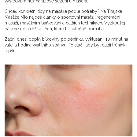
výsledkům než nárazové sezení u maséra.
Chceš konkrétní tipy na masáže podle potřeby? Na Thajské
Masáže Mio najdeš články o sportovní masáži, regenerační
masáži, masážním baňkování a dalších technikách. Vyzkoušej
pár metod a drž se těch, které ti skutečně pomáhají.
Začni dnes: doplň bílkoviny po tréninku, vyklusání, 10 minut na
válci a hodina kvalitního spánku. To stačí, aby byl další trénink
lepší.