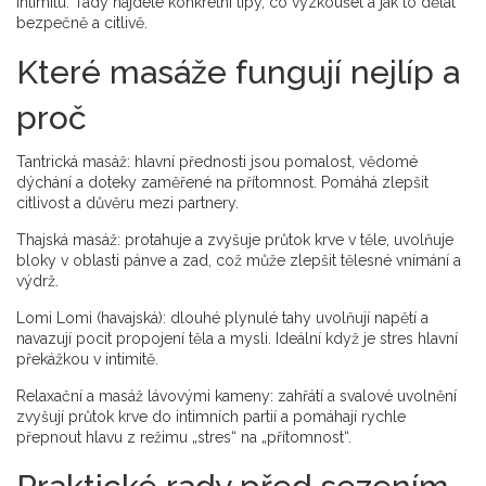
intimitu. Tady najdete konkrétní tipy, co vyzkoušet a jak to dělat
bezpečně a citlivě.
Které masáže fungují nejlíp a
proč
Tantrická masáž: hlavní přednosti jsou pomalost, vědomé
dýchání a doteky zaměřené na přítomnost. Pomáhá zlepšit
citlivost a důvěru mezi partnery.
Thajská masáž: protahuje a zvyšuje průtok krve v těle, uvolňuje
bloky v oblasti pánve a zad, což může zlepšit tělesné vnímání a
výdrž.
Lomi Lomi (havajská): dlouhé plynulé tahy uvolňují napětí a
navazují pocit propojení těla a mysli. Ideální když je stres hlavní
překážkou v intimitě.
Relaxační a masáž lávovými kameny: zahřátí a svalové uvolnění
zvyšují průtok krve do intimních partií a pomáhají rychle
přepnout hlavu z režimu „stres“ na „přítomnost“.