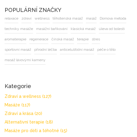
POPULÁRNÍ ZNAČKY
relaxace
zdraví
wellness
těhotenská masáž
masáž
Dornova metoda
techniky masáže
masážní baňkování
klasická masáž
úleva od bolesti
aromaterapie
regenerace
čínská masáž
terapie
stres
sportovní masáž
přírodní léčba
anticelulitidní masáž
péče o tělo
masáž lávovými kameny
Kategorie
Zdraví a wellness
(127)
Masáže
(117)
Zdraví a krása
(20)
Alternativní terapie
(18)
Masáže pro děti a těhotné
(15)