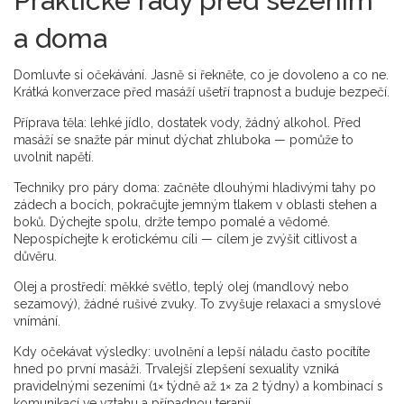
Praktické rady před sezením
a doma
Domluvte si očekávání. Jasně si řekněte, co je dovoleno a co ne.
Krátká konverzace před masáží ušetří trapnost a buduje bezpečí.
Příprava těla: lehké jídlo, dostatek vody, žádný alkohol. Před
masáží se snažte pár minut dýchat zhluboka — pomůže to
uvolnit napětí.
Techniky pro páry doma: začněte dlouhými hladivými tahy po
zádech a bocích, pokračujte jemným tlakem v oblasti stehen a
boků. Dýchejte spolu, držte tempo pomalé a vědomé.
Nepospíchejte k erotickému cíli — cílem je zvýšit citlivost a
důvěru.
Olej a prostředí: měkké světlo, teplý olej (mandlový nebo
sezamový), žádné rušivé zvuky. To zvyšuje relaxaci a smyslové
vnímání.
Kdy očekávat výsledky: uvolnění a lepší náladu často pocítíte
hned po první masáži. Trvalejší zlepšení sexuality vzniká
pravidelnými sezeními (1× týdně až 1× za 2 týdny) a kombinací s
komunikací ve vztahu a případnou terapií.