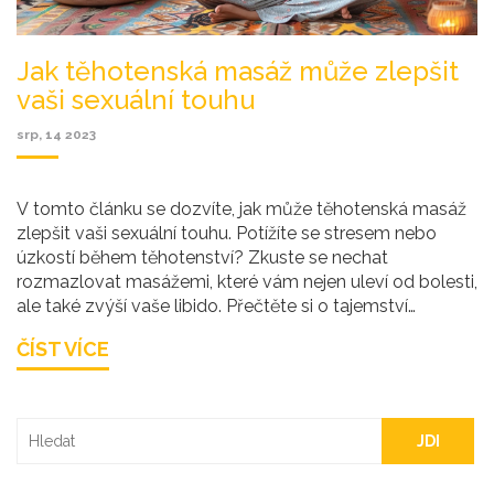
Jak těhotenská masáž může zlepšit
vaši sexuální touhu
srp, 14 2023
V tomto článku se dozvíte, jak může těhotenská masáž
zlepšit vaši sexuální touhu. Potížíte se stresem nebo
úzkostí během těhotenství? Zkuste se nechat
rozmazlovat masážemi, které vám nejen uleví od bolesti,
ale také zvýší vaše libido. Přečtěte si o tajemství
těhotenské masáže a pochopíte, proč je to klíč k vaší
ČÍST VÍCE
sexuality. Zlepšete svůj sexuální život a naučte se
využívat masáže k potěšení!
JDI