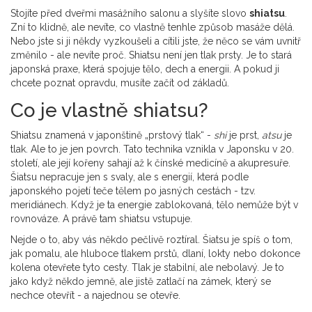
Stojíte před dveřmi masážního salonu a slyšíte slovo
shiatsu
.
Zní to klidně, ale nevíte, co vlastně tenhle způsob masáže dělá.
Nebo jste si ji někdy vyzkoušeli a cítili jste, že něco se vám uvnitř
změnilo - ale nevíte proč. Shiatsu není jen tlak prsty. Je to stará
japonská praxe, která spojuje tělo, dech a energii. A pokud ji
chcete poznat opravdu, musíte začít od základů.
Co je vlastně shiatsu?
Shiatsu znamená v japonštině „prstový tlak“ -
shi
je prst,
atsu
je
tlak. Ale to je jen povrch. Tato technika vznikla v Japonsku v 20.
století, ale její kořeny sahají až k čínské medicíně a akupresuře.
Šiatsu nepracuje jen s svaly, ale s energií, která podle
japonského pojetí teče tělem po jasných cestách - tzv.
meridiánech. Když je ta energie zablokovaná, tělo nemůže být v
rovnováze. A právě tam shiatsu vstupuje.
Nejde o to, aby vás někdo pečlivě roztíral. Šiatsu je spíš o tom,
jak pomalu, ale hluboce tlakem prstů, dlaní, lokty nebo dokonce
kolena otevřete tyto cesty. Tlak je stabilní, ale nebolavý. Je to
jako když někdo jemně, ale jistě zatlačí na zámek, který se
nechce otevřít - a najednou se otevře.