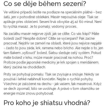
Co se děje během sezení?
Ve většině případů ležíte na podlaze na speciálním plátně - bez
šatů, jen v pohodlné oblékání. Masér nepoužívá oleje. Tlak se
aplikuje přes oblečení. Sesení trvá obvykle 45 až 60 minut. Není
to rychlá masáž. Je to pomalý, vědomý proces.
Na začátku masér nejprve zjistí, jak se cítíte. Co vás trápí? Máte
bolesti zad? Nespíte dobře? Cítíte se vyčerpaní? Pak začne
pracovat. Nejdřív se zaměří na oblasti, které jsou nejvíce napjaté
- často to jsou záda, krk, ramena nebo břicho. Ale nejde o to, jen
tam tlakem „vytlouct“ bolest. Šiatsu sleduje celý systém. Pokud
máte bolest v krku, může masér pracovat na nohou. Proč?
Protože podle japonské medicíny je krk spojen s meridiánem,
který začíná na chodidlech.
Prsty se pohybují pomalu. Tlak se zvyšuje a snižuje. Někdy se
používá i lehké natáhnutí končetin. Nejde o rychlé pohyby.
Všechno je založené na dechu - jak vašem, tak masérově. Když
se dech zpomalí, tělo se uvolňuje. A právě v tom okamžiku se
energie může znovu pohybovat.
Pro koho je shiatsu vhodná?