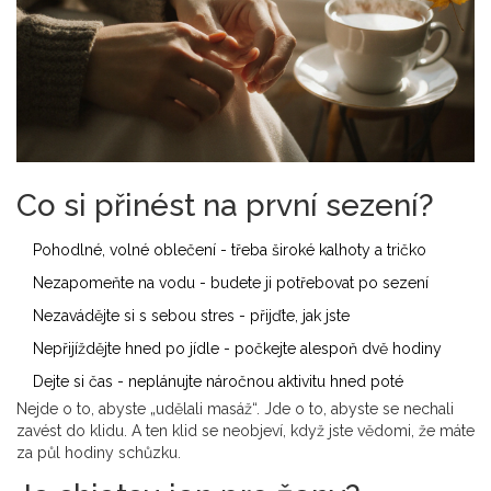
Co si přinést na první sezení?
Pohodlné, volné oblečení - třeba široké kalhoty a tričko
Nezapomeňte na vodu - budete ji potřebovat po sezení
Nezavádějte si s sebou stres - přijďte, jak jste
Nepřijíždějte hned po jídle - počkejte alespoň dvě hodiny
Dejte si čas - neplánujte náročnou aktivitu hned poté
Nejde o to, abyste „udělali masáž“. Jde o to, abyste se nechali
zavést do klidu. A ten klid se neobjeví, když jste vědomi, že máte
za půl hodiny schůzku.