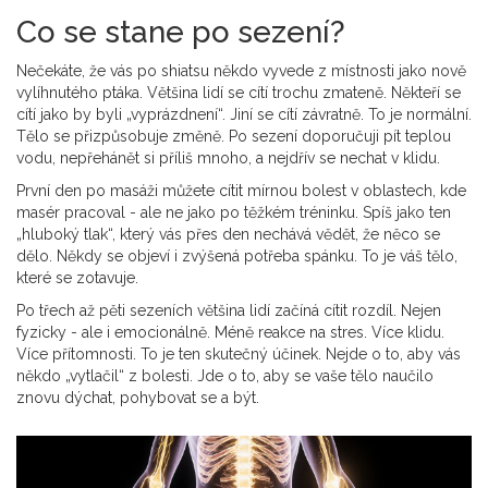
Co se stane po sezení?
Nečekáte, že vás po shiatsu někdo vyvede z místnosti jako nově
vylíhnutého ptáka. Většina lidí se cítí trochu zmateně. Někteří se
cítí jako by byli „vyprázdnení“. Jiní se cítí závratně. To je normální.
Tělo se přizpůsobuje změně. Po sezení doporučuji pít teplou
vodu, nepřehánět si příliš mnoho, a nejdřív se nechat v klidu.
První den po masáži můžete cítit mírnou bolest v oblastech, kde
masér pracoval - ale ne jako po těžkém tréninku. Spíš jako ten
„hluboký tlak“, který vás přes den nechává vědět, že něco se
dělo. Někdy se objeví i zvýšená potřeba spánku. To je váš tělo,
které se zotavuje.
Po třech až pěti sezeních většina lidí začíná cítit rozdíl. Nejen
fyzicky - ale i emocionálně. Méně reakce na stres. Více klidu.
Více přítomnosti. To je ten skutečný účinek. Nejde o to, aby vás
někdo „vytlačil“ z bolesti. Jde o to, aby se vaše tělo naučilo
znovu dýchat, pohybovat se a být.