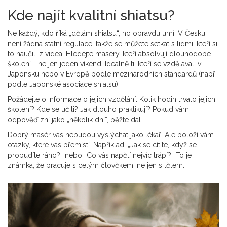
Kde najít kvalitní shiatsu?
Ne každý, kdo říká „dělám shiatsu“, ho opravdu umí. V Česku
není žádná státní regulace, takže se můžete setkat s lidmi, kteří si
to naučili z videa. Hledejte maséry, kteří absolvují dlouhodobé
školení - ne jen jeden víkend. Idealně ti, kteří se vzdělávali v
Japonsku nebo v Evropě podle mezinárodních standardů (např.
podle Japonské asociace shiatsu).
Požádejte o informace o jejich vzdělání. Kolik hodin trvalo jejich
školení? Kde se učili? Jak dlouho praktikují? Pokud vám
odpověď zní jako „několik dní“, běžte dál.
Dobrý masér vás nebudou vyslýchat jako lékař. Ale položí vám
otázky, které vás přemístí. Například: „Jak se cítíte, když se
probudíte ráno?“ nebo „Co vás napětí nejvíc trápí?“ To je
známka, že pracuje s celým člověkem, ne jen s tělem.