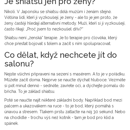
Je shiatsu jen pro ženy?
Nikoli. V Japonsku se shiatsu dělá mužům i ženám stejně.
Většina lidí, kteří ji vyzkoušejí, je ženy - ale to je jen proto, že
ženy častěji hledají alternativní metody. Muži, kteří si ji vyzkoušejí,
často říkají: „Proč jsem to nezkoušel dřív?“
Shiatsu není „ženská“ terapie. Je to terapie pro člověka, který
chce přestat bojovat s tělem a začít s ním spolupracovat.
Co dělat, když nechcete jít do
salonu?
Nejste všichni připraveni na sezení s masérem. A to je v pořádku.
Můžete začít doma. Nejprve se naučte dýchat hluboce. Vezměte
si pět minut denně - sedněte, zavřete oči, a dýchejte pomalu do
břicha. To je základ shiatsu.
Poté se naučte najít některé základní body. Například bod mezi
palcem a ukazovákem na ruce - to je bod, který pomáhá s
únavou a stresem. Tlakem prstu zatlačte na něj 30 sekund. Nebo
na chodidle - trochu výš než kotník - tam je bod pro klid a
spánek.