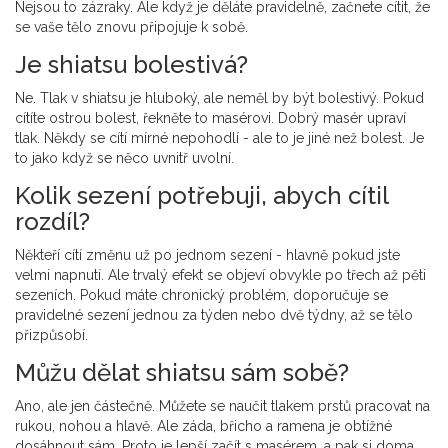
Nejsou to zázraky. Ale když je děláte pravidelně, začnete cítit, že
se vaše tělo znovu připojuje k sobě.
Je shiatsu bolestivá?
Ne. Tlak v shiatsu je hluboký, ale neměl by být bolestivý. Pokud
cítíte ostrou bolest, řekněte to masérovi. Dobrý masér upraví
tlak. Někdy se cítí mírné nepohodlí - ale to je jiné než bolest. Je
to jako když se něco uvnitř uvolní.
Kolik sezení potřebuji, abych cítil
rozdíl?
Někteří cítí změnu už po jednom sezení - hlavně pokud jste
velmi napnutí. Ale trvalý efekt se objeví obvykle po třech až pěti
sezeních. Pokud máte chronický problém, doporučuje se
pravidelné sezení jednou za týden nebo dvě týdny, až se tělo
přizpůsobí.
Můžu dělat shiatsu sám sobě?
Ano, ale jen částečně. Můžete se naučit tlakem prstů pracovat na
rukou, nohou a hlavě. Ale záda, břicho a ramena je obtížné
dosáhnout sám. Proto je lepší začít s masérem, a pak si doma