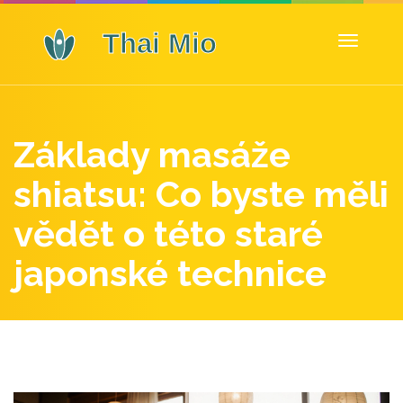
Zobrazit
navigaci
Základy masáže
shiatsu: Co byste měli
vědět o této staré
japonské technice