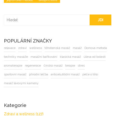
JDI
POPULÁRNÍ ZNAČKY
relaxace
zdraví
wellness
těhotenská masáž
masáž
Dornova metoda
techniky masáže
masážní baňkování
klasická masáž
úleva od bolesti
aromaterapie
regenerace
čínská masáž
terapie
stres
sportovní masáž
přírodní léčba
anticelulitidní masáž
péče o tělo
masáž lávovými kameny
Kategorie
Zdraví a wellness
(127)