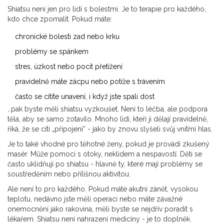
Shiatsu není jen pro lidi s bolestmi. Je to terapie pro každého,
kdo chce zpomalit. Pokud máte:
chronické bolesti zad nebo krku
problémy se spánkem
stres, úzkost nebo pocit přetížení
pravidelně máte zácpu nebo potíže s trávením
často se cítíte unavení, i když jste spali dost
…pak byste měli shiatsu vyzkoušet. Není to léčba, ale podpora
těla, aby se samo zotavilo. Mnoho lidí, kteří ji dělají pravidelně,
říká, že se cítí „připojení“ - jako by znovu slyšeli svůj vnitřní hlas.
Je to také vhodné pro těhotné ženy, pokud je provádí zkušený
masér. Může pomoci s otoky, neklidem a nespavostí. Děti se
často uklidňují po shiatsu - hlavně ty, které mají problémy se
soustředěním nebo přílišnou aktivitou.
Ale není to pro každého. Pokud máte akutní zánět, vysokou
teplotu, nedávno jste měli operaci nebo máte závažné
onemocnění jako rakovina, měli byste se nejdřív poradit s
lékařem. Shiatsu není nahrazení medicíny - je to doplněk.