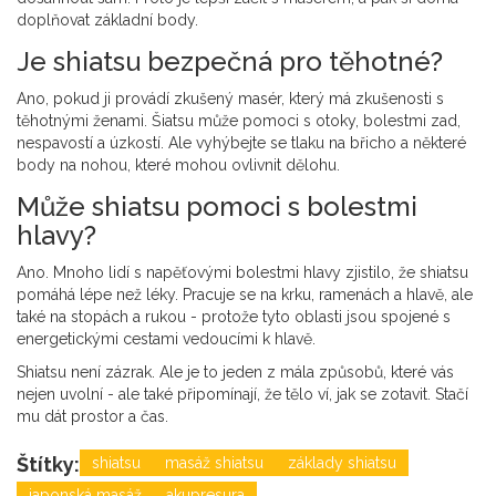
doplňovat základní body.
Je shiatsu bezpečná pro těhotné?
Ano, pokud ji provádí zkušený masér, který má zkušenosti s
těhotnými ženami. Šiatsu může pomoci s otoky, bolestmi zad,
nespavostí a úzkostí. Ale vyhýbejte se tlaku na břicho a některé
body na nohou, které mohou ovlivnit dělohu.
Může shiatsu pomoci s bolestmi
hlavy?
Ano. Mnoho lidí s napěťovými bolestmi hlavy zjistilo, že shiatsu
pomáhá lépe než léky. Pracuje se na krku, ramenách a hlavě, ale
také na stopách a rukou - protože tyto oblasti jsou spojené s
energetickými cestami vedoucími k hlavě.
Shiatsu není zázrak. Ale je to jeden z mála způsobů, které vás
nejen uvolní - ale také připomínají, že tělo ví, jak se zotavit. Stačí
mu dát prostor a čas.
Štítky:
shiatsu
masáž shiatsu
základy shiatsu
japonská masáž
akupresura