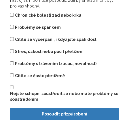
nástroj vám pomůže posoudit, zda by shiatsu mohl být
pro vás vhodný.
Chronické bolesti zad nebo krku
Problémy se spánkem
Cítíte se vyčerpaní, i když jste spali dost
Stres, úzkost nebo pocit přetížení
Problémy s trávením (zácpu, nevolnost)
Cítíte se často přetíženě
Nejste schopni soustředit se nebo máte problémy se
soustředěním
Posoudit přizpůsobení