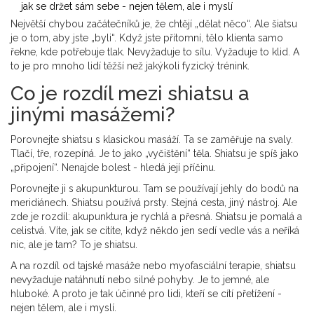
jak se držet sám sebe - nejen tělem, ale i myslí
Největší chybou začátečníků je, že chtějí „dělat něco“. Ale šiatsu
je o tom, aby jste „byli“. Když jste přítomní, tělo klienta samo
řekne, kde potřebuje tlak. Nevyžaduje to sílu. Vyžaduje to klid. A
to je pro mnoho lidí těžší než jakýkoli fyzický trénink.
Co je rozdíl mezi shiatsu a
jinými masážemi?
Porovnejte shiatsu s klasickou masáží. Ta se zaměřuje na svaly.
Tlačí, tře, rozepíná. Je to jako „vyčištění“ těla. Shiatsu je spíš jako
„připojení“. Nenajde bolest - hledá její příčinu.
Porovnejte ji s akupunkturou. Tam se používají jehly do bodů na
meridiánech. Shiatsu používá prsty. Stejná cesta, jiný nástroj. Ale
zde je rozdíl: akupunktura je rychlá a přesná. Shiatsu je pomalá a
celistvá. Víte, jak se cítíte, když někdo jen sedí vedle vás a neříká
nic, ale je tam? To je shiatsu.
A na rozdíl od tajské masáže nebo myofasciální terapie, shiatsu
nevyžaduje natáhnutí nebo silné pohyby. Je to jemné, ale
hluboké. A proto je tak účinné pro lidi, kteří se cítí přetížení -
nejen tělem, ale i myslí.