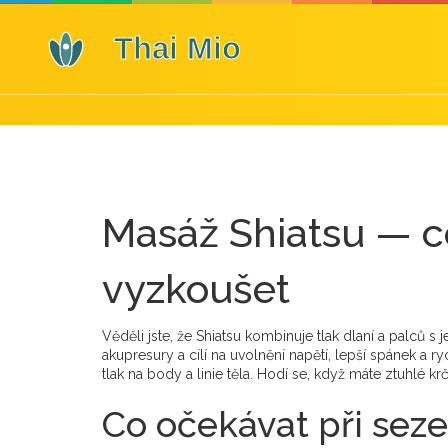
Masáž Shiatsu — co 
vyzkoušet
Věděli jste, že Shiatsu kombinuje tlak dlaní a palců
akupresury a cílí na uvolnění napětí, lepší spánek a ry
tlak na body a linie těla. Hodí se, když máte ztuhlé k
Co očekávat při seze