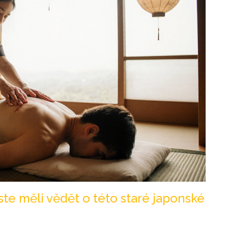
te měli vědět o této staré japonské