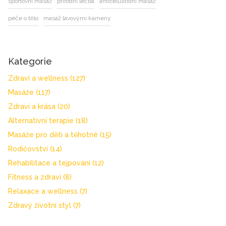
sportovní masáž
přírodní léčba
anticelulitidní masáž
péče o tělo
masáž lávovými kameny
Kategorie
Zdraví a wellness
(127)
Masáže
(117)
Zdraví a krása
(20)
Alternativní terapie
(18)
Masáže pro děti a těhotné
(15)
Rodičovství
(14)
Rehabilitace a tejpování
(12)
Fitness a zdraví
(8)
Relaxace a wellness
(7)
Zdravý životní styl
(7)