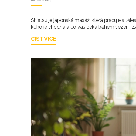
Shiatsu je japonská masáž, která pracuje s tělesn
koho je vhodná a co vás čeká během sezení. Zá
ČÍST VÍCE