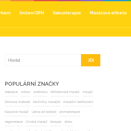
hrbení
Snížení DPH
Vakuoterapie
Masážová etiketa
JDI
POPULÁRNÍ ZNAČKY
relaxace
zdraví
wellness
těhotenská masáž
masáž
Dornova metoda
techniky masáže
masážní baňkování
klasická masáž
úleva od bolesti
aromaterapie
regenerace
čínská masáž
terapie
stres