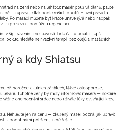
matraci na zemi nebo na lehátku; masér používá dlaně, palce,
napětí, a upravuje tlak podle vašich pocitů. Hlavní pravidla:
k slabý. Po masáži můžete být krátce unavený/á nebo naopak
chvilka po sezení pomůžou regeneraci.
v šíji, trávením i nespavostí. Lidé často pociťují lepší
da, pokud hledáte neinvazivní terapii bez olejů a masážních
rný a kdy Shiatsu
 mu při horečce, akutních zánětech, těžké osteoporóze,
u lékaře. Těhotné ženy by měly informovat maséra — některé
te vážné onemocnění srdce nebo užíváte léky ovlivňující krev,
hiatsu. Nehleďte jen na cenu — zkušený masér pozná, jak upravit
osti s podobnými potížemi, které řešíte.
užít jednoduché akupresurní body: ST36 (pod kolenem) pro