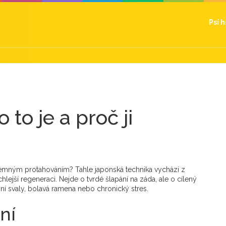
Psí 
to je a proč ji
 s jemným protahováním? Tahle japonská technika vychází z
chlejší regeneraci. Nejde o tvrdé šlapání na záda, ale o cílený
rční svaly, bolavá ramena nebo chronický stres.
ní