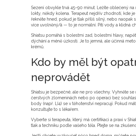
Sezení obvykle trvá 45–90 minut. Ležíte oblečený na 
lokty, někdy kolena. Terapeut nejdřív zhodnotí, kde je 
řekněte hned, pokud je tlak příliš silný, nebo naopa
více uvolněný/á — to je normální. Pití vody a klidná 
Shiatsu pomáhá s bolestmi zad, bolestmi hlavy, napětím 
dýchání a méně úzkosti. Je to jemná, ale účinná meto
krémů.
Kdo by měl být opat
neprovádět
Shiatsu je bezpečné, ale ne pro všechny. Vyhněte se
čerstvých zlomeninách nebo po operaci bez souhlas
body (např. LI4) se v těhotenství nepracují. Pokud má
konzultujte to s lékařem.
Vyberte si terapeuta, který má certifikaci a praxi v S
tlak a techniku podle vašeho těla. Ptejte se na zkušen
Jestli chcete vyzkoušet něco hned doma, můžete po