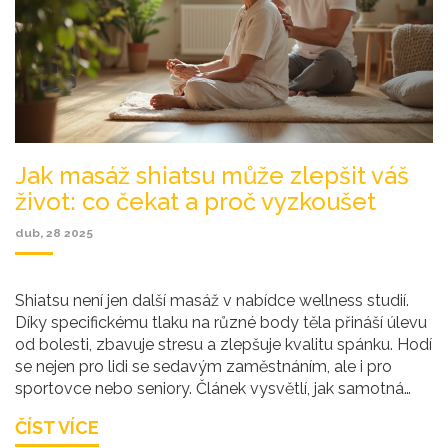
Jak masáž shiatsu může zlepšit váš
život: co čekat a proč vyzkoušet
dub, 28 2025
Shiatsu není jen další masáž v nabídce wellness studií.
Díky specifickému tlaku na různé body těla přináší úlevu
od bolesti, zbavuje stresu a zlepšuje kvalitu spánku. Hodí
se nejen pro lidi se sedavým zaměstnáním, ale i pro
sportovce nebo seniory. Článek vysvětlí, jak samotná
masáž probíhá, pro koho je vhodná a jak ji zařadit do
ČÍST VÍCE
svého života. Nechybí praktické rady a tipy, jak z ní