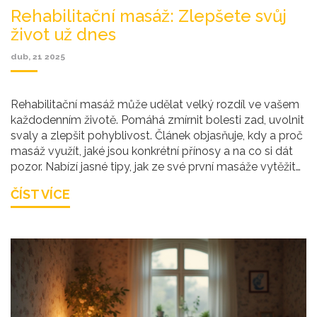
Rehabilitační masáž: Zlepšete svůj
život už dnes
dub, 21 2025
Rehabilitační masáž může udělat velký rozdíl ve vašem
každodenním životě. Pomáhá zmírnit bolesti zad, uvolnit
svaly a zlepšit pohyblivost. Článek objasňuje, kdy a proč
masáž využít, jaké jsou konkrétní přínosy a na co si dát
pozor. Nabízí jasné tipy, jak ze své první masáže vytěžit
maximum a pro koho je zvlášť vhodná. Odpovíme i na
ČÍST VÍCE
časté otázky kolem prakce i výsledků.