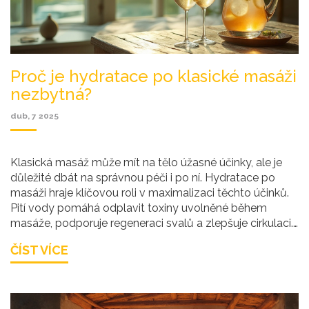
Proč je hydratace po klasické masáži
nezbytná?
dub, 7 2025
Klasická masáž může mít na tělo úžasné účinky, ale je
důležité dbát na správnou péči i po ní. Hydratace po
masáži hraje klíčovou roli v maximalizaci těchto účinků.
Pití vody pomáhá odplavit toxiny uvolněné během
masáže, podporuje regeneraci svalů a zlepšuje cirkulaci.
Bez dostatečného příjmu tekutin mohou být pozitivní
ČÍST VÍCE
účinky masáže oslabeny.