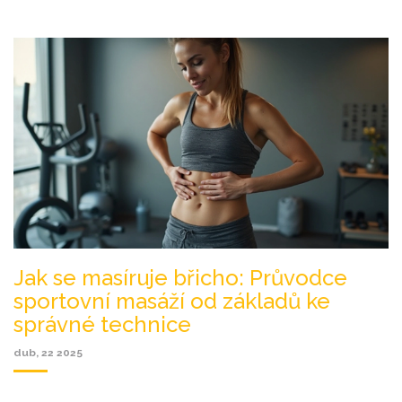
vytěžit maximum.
Jak se masíruje břicho: Průvodce
sportovní masáží od základů ke
správné technice
dub, 22 2025