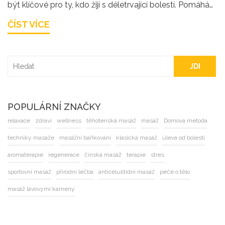
být klíčové pro ty, kdo žijí s déletrvající bolestí. Pomáhá
nejen snižovat bolest, ale také zlepšovat kvalitu spánku
ČÍST VÍCE
a podporovat pozitivní náladu. Kromě fyzického
uvolnění tak přináší i důležité mentální benefity. Pro
mnoho lidí se stala nedílnou součástí jejich osobní péče
a strategie pro zvládání bolesti.
JDI
POPULÁRNÍ ZNAČKY
relaxace
zdraví
wellness
těhotenská masáž
masáž
Dornova metoda
techniky masáže
masážní baňkování
klasická masáž
úleva od bolesti
aromaterapie
regenerace
čínská masáž
terapie
stres
sportovní masáž
přírodní léčba
anticelulitidní masáž
péče o tělo
masáž lávovými kameny