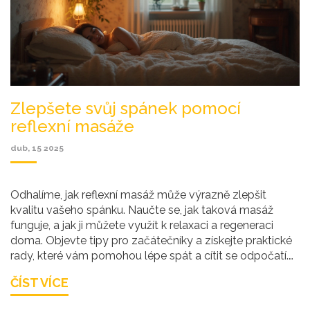
Zlepšete svůj spánek pomocí
reflexní masáže
dub, 15 2025
Odhalíme, jak reflexní masáž může výrazně zlepšit
kvalitu vašeho spánku. Naučte se, jak taková masáž
funguje, a jak ji můžete využít k relaxaci a regeneraci
doma. Objevte tipy pro začátečníky a získejte praktické
rady, které vám pomohou lépe spát a cítit se odpočatí.
Reflexní masáž je přirozená a účinná cesta ke zdravému
ČÍST VÍCE
spánku.