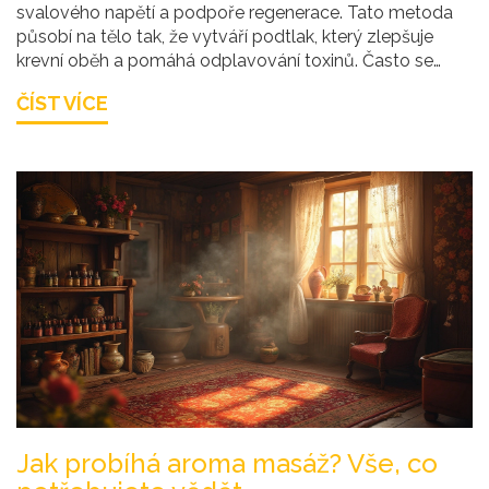
svalového napětí a podpoře regenerace. Tato metoda
působí na tělo tak, že vytváří podtlak, který zlepšuje
krevní oběh a pomáhá odplavování toxinů. Často se
používá ke zmírnění bolesti, ztuhlosti svalů a dokonce i
ČÍST VÍCE
stresu. V článku se dozvíte o přínosech baňkování, jak
probíhá samotná terapie a tipy, jak se na ni připravit.
Jak probíhá aroma masáž? Vše, co