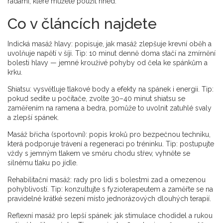
radami, které můžete použít hned.
Co v článcích najdete
Indická masáž hlavy: popisuje, jak masáž zlepšuje krevní oběh a
uvolňuje napětí v šíji. Tip: 10 minut denně doma stačí na zmírnění
bolesti hlavy — jemné krouživé pohyby od čela ke spánkům a
krku.
Shiatsu: vysvětluje tlakové body a efekty na spánek i energii. Tip:
pokud sedíte u počítače, zvolte 30–40 minut shiatsu se
zaměřením na ramena a bedra, pomůže to uvolnit zatuhlé svaly
a zlepší spánek.
Masáž břicha (sportovní): popis kroků pro bezpečnou techniku,
která podporuje trávení a regeneraci po tréninku. Tip: postupujte
vždy s jemným tlakem ve směru chodu střev, vyhněte se
silnému tlaku po jídle.
Rehabilitační masáž: rady pro lidi s bolestmi zad a omezenou
pohyblivostí. Tip: konzultujte s fyzioterapeutem a zaměřte se na
pravidelné krátké sezení místo jednorázových dlouhých terapií.
Reflexní masáž pro lepší spánek: jak stimulace chodidel a rukou