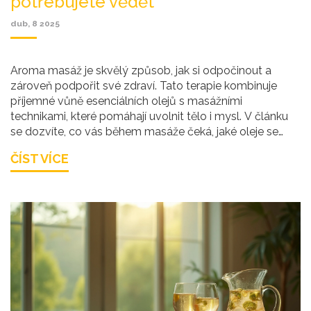
potřebujete vědět
dub, 8 2025
Aroma masáž je skvělý způsob, jak si odpočinout a
zároveň podpořit své zdraví. Tato terapie kombinuje
příjemné vůně esenciálních olejů s masážními
technikami, které pomáhají uvolnit tělo i mysl. V článku
se dozvíte, co vás během masáže čeká, jaké oleje se
používají a jaký vliv mají na vaše tělo a psychiku.
ČÍST VÍCE
Přinášíme praktické tipy, jak si aroma masáž plně
vychutnat.