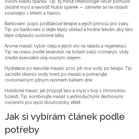
ovlivní kvalitu spánku. Tip: 15 minut reflexologie večer pomůže
zklidnit mysl a navodit hlubší spánek — zaměřte se na oblasti
související s krkem a hlavou.
Baňkování: popis podtlakové terapie a jejích přínosů pro svaly.
Tip: po baňkování si dejte teplý obklad a hodně tekutin, aby tělo
lépe odplavilo uvolněné látky.
Aroma masáž: výběr olejů a jejich vliv na náladu a regeneraci.
Tip: na únavu zvolte levanduli, na bolest svalů rozmarýn; vždy
zřeďte esenciální olej nosným olejem.
Hydratace po klasické masáži: proč pít více vody po terapii. Tip:
začněte sklenicí vody hned po masáži a pokračujte
rovnoměrným pitným režimem během dne.
Holistická masáž: jak propojit tělo a mysl v boji s chronickou
bolestí. Tip: kombinujte masáž s jednoduchými dechovými
cvičeními pro lepší dlouhodobý efekt.
Jak si vybírám článek podle
potřeby