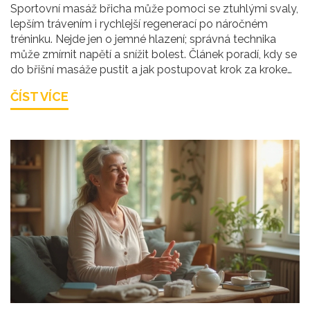
Sportovní masáž břicha může pomoci se ztuhlými svaly,
lepším trávením i rychlejší regenerací po náročném
tréninku. Nejde jen o jemné hlazení; správná technika
může zmírnit napětí a snížit bolest. Článek poradí, kdy se
do břišní masáže pustit a jak postupovat krok za krokem.
Dozvíte se také, na co si dát pozor a jak často masáž
ČÍST VÍCE
opakovat. Praktické tipy ocení každý, kdo chce svému
tělu dopřát péči nejen po sportovním výkonu.