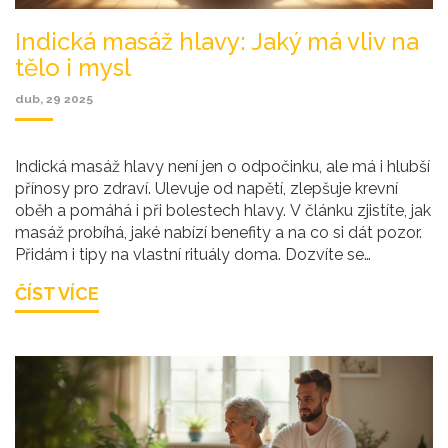
Indická masáž hlavy: Jaký má vliv na
tělo i mysl
dub, 29 2025
Indická masáž hlavy není jen o odpočinku, ale má i hlubší
přínosy pro zdraví. Ulevuje od napětí, zlepšuje krevní
oběh a pomáhá i při bolestech hlavy. V článku zjistíte, jak
masáž probíhá, jaké nabízí benefity a na co si dát pozor.
Přidám i tipy na vlastní rituály doma. Dozvíte se
zajímavosti, které jste možná o této terapii ještě
ČÍST VÍCE
neslyšeli.